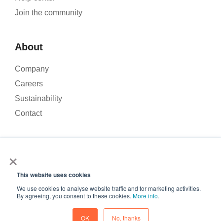
Join the community
About
Company
Careers
Sustainability
Contact
×
We use cookies to analyse our website traffic and improve your
experience. By clicking Accept, you consent to the use of
This website uses cookies
© 2026 – Roamler B.V.
Terms and Conditions
Privacy
cookies.
policy
ISO 45001
ISO 27001
We use cookies to analyse website traffic and for marketing activities.
Accept
By agreeing, you consent to these cookies.
More info
.
Cookie preferences
Decline
OK
No, thanks