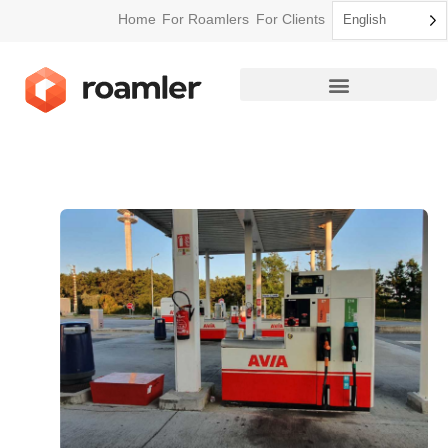
Home
For Roamlers
For Clients
English
How Roamler Works