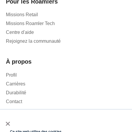
Pour les Roamlers
Missions Retail
Missions Roamler Tech
Centre d'aide
Rejoignez la communauté
À propos
Profil
Carrières
Durabilité
Contact
×
Nous utilisons des cookies pour analyser le trafic sur notre site
web et améliorer votre expérience. En cliquant sur « Accepter »,
Ce site web utilise des cookies