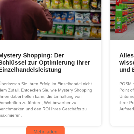
Mystery Shopping: Der
Alle
Schlüssel zur Optimierung Ihrer
wiss
Einzelhandelsleistung
und B
Überlassen Sie Ihren Erfolg im Einzelhandel nicht
POSM st
dem Zufall. Entdecken Sie, wie Mystery Shopping
Point o
Ihnen dabei helfen kann, die Einhaltung von
Unterne
Vorschriften zu fördern, Wettbewerber zu
ihrer P
benchmarken und den ROI Ihres Geschäfts zu
Aufmer
maximieren.
Mehr laden