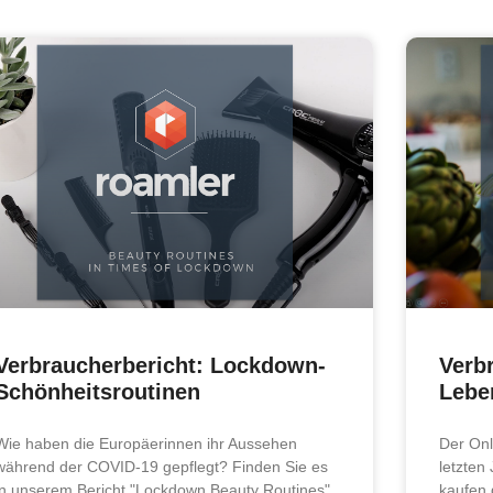
Verbraucherbericht: Lockdown-
Verbr
Schönheitsroutinen
Lebe
Wie haben die Europäerinnen ihr Aussehen
Der Onl
während der COVID-19 gepflegt? Finden Sie es
letzten
in unserem Bericht "Lockdown Beauty Routines"
kaufen 