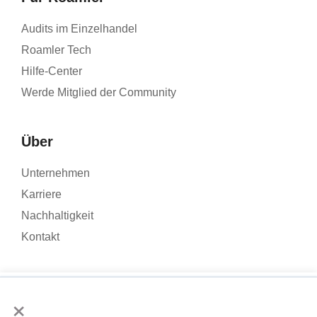
Audits im Einzelhandel
Roamler Tech
Hilfe-Center
Werde Mitglied der Community
Über
Unternehmen
Karriere
Nachhaltigkeit
Kontakt
×
Wir verwenden Cookies, um den Traffic auf unserer Website zu
analysieren und Ihr Nutzererlebnis zu verbessern. Wenn Sie auf