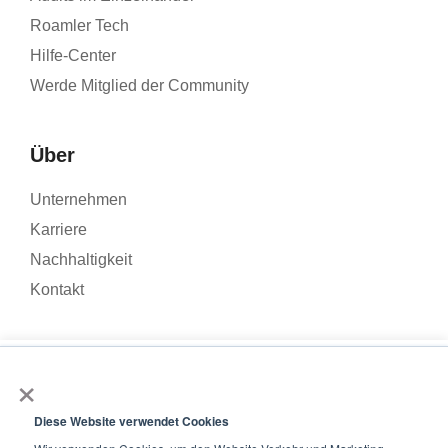
Roamler Tech
Hilfe-Center
Werde Mitglied der Community
Über
Unternehmen
Karriere
Nachhaltigkeit
Kontakt
×
Wir verwenden Cookies, um den Traffic auf unserer Website zu
analysieren und Ihr Nutzererlebnis zu verbessern. Wenn Sie auf
© 2026 – Roamler .V.
Allgemeine
„Akzeptieren“ klicken, stimmen Sie der Verwendung von
Diese Website verwendet Cookies
Geschäftsbedingungen
Datenschutzbestimmungen
ISO
Cookies zu.