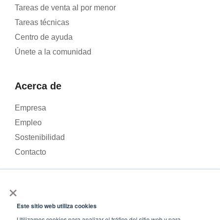
Tareas de venta al por menor
Tareas técnicas
Centro de ayuda
Únete a la comunidad
Acerca de
Empresa
Empleo
Sostenibilidad
Contacto
×
Utilizamos cookies para analizar el tráfico de nuestra página
web y mejorar tu experiencia. Al hacer clic en «Aceptar», das tu
Este sitio web utiliza cookies
© 2026 – Roamler .V.
Términos y condiciones
Política
consentimiento para el uso de cookies.
Utilizamos cookies para analizar el tráfico del sitio web y para