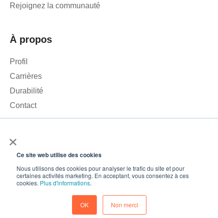
Rejoignez la communauté
À propos
Profil
Carrières
Durabilité
Contact
×
Nous utilisons des cookies pour analyser le trafic sur notre site
web et améliorer votre expérience. En cliquant sur « Accepter »,
Ce site web utilise des cookies
vous consentez à l'utilisation de cookies.
© 2026 – Roamler .V.
Conditions générales
Politique de
Nous utilisons des cookies pour analyser le trafic du site et pour
certaines activités marketing. En acceptant, vous consentez à ces
confidentialité
ISO 45001
ISO 27001
Accepter
cookies.
Plus d'informations
.
Préférences en matière de cookies
Baisse
OK
Non merci