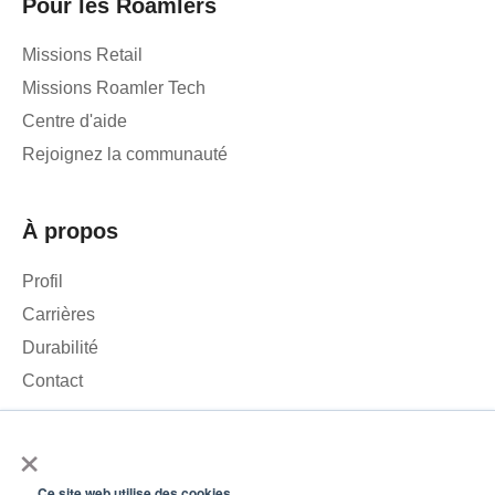
Pour les Roamlers
Missions Retail
Missions Roamler Tech
Centre d'aide
Rejoignez la communauté
À propos
Profil
Carrières
Durabilité
Contact
×
Nous utilisons des cookies pour analyser le trafic sur notre site
web et améliorer votre expérience. En cliquant sur « Accepter »,
Ce site web utilise des cookies