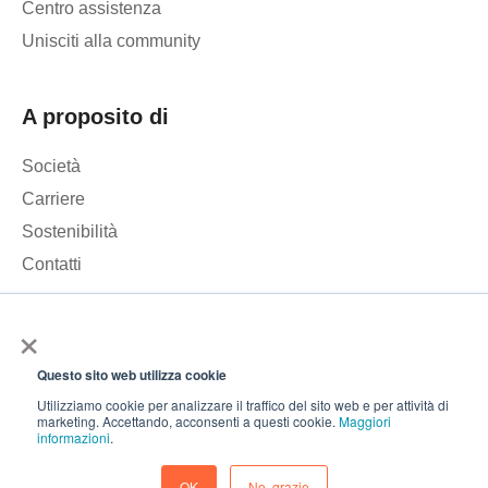
Centro assistenza
Unisciti alla community
A proposito di
Società
Carriere
Sostenibilità
Contatti
×
Utilizziamo i cookie per analizzare il traffico sul nostro sito web
e migliorare la tua esperienza di navigazione. Cliccando su
Questo sito web utilizza cookie
«Accetta», acconsenti all'uso dei cookie.
© 2026 – Roamler .V.
Termini e condizioni
Informativa
Utilizziamo cookie per analizzare il traffico del sito web e per attività di
marketing. Accettando, acconsenti a questi cookie.
Maggiori
sulla privacy
ISO 45001
ISO 27001
Accetta
informazioni
.
Preferenze sui cookie
Declino
OK
No, grazie