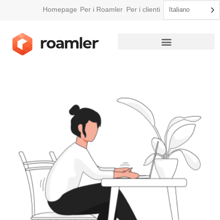
Homepage
Per i Roamler
Per i clienti
Italiano
Come funziona Roamler