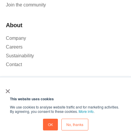
Join the community
About
Company
Careers
Sustainability
Contact
×
We use cookies to analyse our website traffic and improve your
experience. By clicking Accept, you consent to the use of
This website uses cookies
cookies.
© 2026 – Roamler B.V.
Terms and Conditions
Privacy
We use cookies to analyse website traffic and for marketing activities.
policy
ISO 45001
ISO 27001
Accept
By agreeing, you consent to these cookies.
More info
.
Cookie preferences
Decline
OK
No, thanks