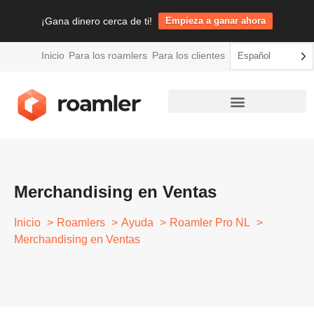
¡Gana dinero cerca de ti!
Empieza a ganar ahora
Inicio
Para los roamlers
Para los clientes
Español
Tareas de venta al por menor
Merchandising en Ventas
Inicio
Roamlers
Ayuda
Roamler Pro NL
Merchandising en Ventas