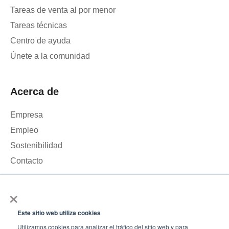
Tareas de venta al por menor
Tareas técnicas
Centro de ayuda
Únete a la comunidad
Acerca de
Empresa
Empleo
Sostenibilidad
Contacto
×
Utilizamos cookies para analizar el tráfico de nuestra página
web y mejorar tu experiencia. Al hacer clic en «Aceptar», das tu
Este sitio web utiliza cookies
consentimiento para el uso de cookies.
© 2026 – Roamler .V.
Términos y condiciones
Política de
Utilizamos cookies para analizar el tráfico del sitio web y para