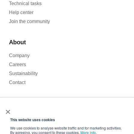
Technical tasks
Help center
Join the community
About
Company
Careers
Sustainability
Contact
×
We use cookies to analyse our website traffic and improve your
experience. By clicking Accept, you consent to the use of
This website uses cookies
© 2026 – Roamler B.V.
Terms and Conditions
Privacy
cookies.
policy
ISO 45001
ISO 27001
We use cookies to analyse website traffic and for marketing activities.
Accept
By agreeing, you consent to these cookies.
More info
.