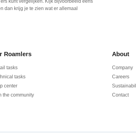
ers kunt vergelijken. Kijk bijvoorbeeld eens
n dan krijg je te zien wat er allemaal
r Roamlers
About
ail tasks
Company
hnical tasks
Careers
p center
Sustainabil
n the community
Contact