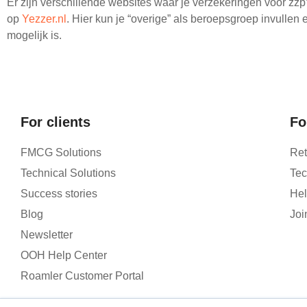
Er zijn verschillende websites waar je verzekeringen voor zzp’
op
Yezzer.nl
. Hier kun je “overige” als beroepsgroep invullen e
mogelijk is.
For clients
Fo
FMCG Solutions
Ret
Technical Solutions
Tec
Success stories
Hel
Blog
Joi
Newsletter
OOH Help Center
Roamler Customer Portal