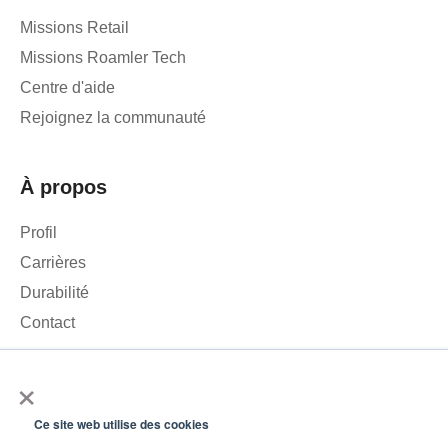
Missions Retail
Missions Roamler Tech
Centre d'aide
Rejoignez la communauté
À propos
Profil
Carrières
Durabilité
Contact
×
Nous utilisons des cookies pour analyser le trafic sur notre site
web et améliorer votre expérience. En cliquant sur « Accepter »,
Ce site web utilise des cookies
vous consentez à l'utilisation de cookies.