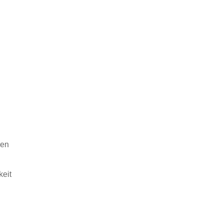
men
keit