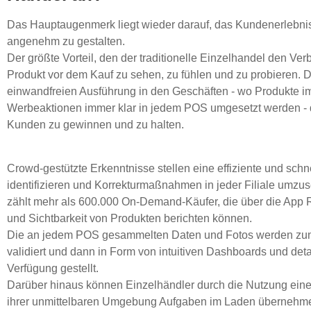
Das Hauptaugenmerk liegt wieder darauf, das Kundenerlebnis
angenehm zu gestalten.
Der größte Vorteil, den der traditionelle Einzelhandel den Verbr
Produkt vor dem Kauf zu sehen, zu fühlen und zu probieren. De
einwandfreien Ausführung in den Geschäften - wo Produkte im
Werbeaktionen immer klar in jedem POS umgesetzt werden - d
Kunden zu gewinnen und zu halten.
Crowd-gestützte Erkenntnisse stellen eine effiziente und schne
identifizieren und Korrekturmaßnahmen in jeder Filiale umz
zählt mehr als 600.000 On-Demand-Käufer, die über die App Ro
und Sichtbarkeit von Produkten berichten können.
Die an jedem POS gesammelten Daten und Fotos werden zunä
validiert und dann in Form von intuitiven Dashboards und detai
Verfügung gestellt.
Darüber hinaus können Einzelhändler durch die Nutzung ein
ihrer unmittelbaren Umgebung Aufgaben im Laden übernehme