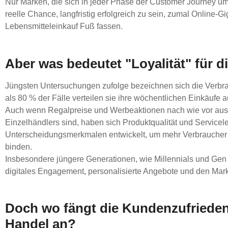
Nur Marken, die sich in jeder Phase der Customer Journey
reelle Chance, langfristig erfolgreich zu sein, zumal Online
Lebensmitteleinkauf Fuß fassen.
Aber was bedeutet "Loyalität" für d
Jüngsten Untersuchungen zufolge bezeichnen sich die Verbrauc
als 80 % der Fälle verteilen sie ihre wöchentlichen Einkäufe a
Auch wenn Regalpreise und Werbeaktionen nach wie vor aus
Einzelhändlers sind, haben sich Produktqualität und Servicel
Unterscheidungsmerkmalen entwickelt, um mehr Verbraucher 
binden.
Insbesondere jüngere Generationen, wie Millennials und Gen 
digitales Engagement, personalisierte Angebote und den Mar
Doch wo fängt die Kundenzufrieden
Handel an?