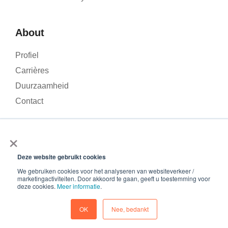
About
Profiel
Carrières
Duurzaamheid
Contact
×
We gebruiken cookies om het verkeer op onze website te
analyseren en uw ervaring te verbeteren. Door op ‘Accepteren’
Deze website gebruikt cookies
© 2026 – Roamler .V.
Terms and Conditions
Privacy
te klikken, stemt u in met het gebruik van cookies.
We gebruiken cookies voor het analyseren van websiteverkeer /
policy
ISO 45001
ISO 27001
marketingactiviteiten. Door akkoord te gaan, geeft u toestemming voor
Accepteren
deze cookies.
Meer informatie
.
Cookievoorkeuren
Afname
OK
Nee, bedankt