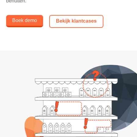
benutten.
Boek demo
Bekijk klantcases