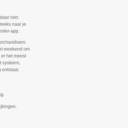
daar niet.
treeks naar je
mler-app.
erchandisers
 het weekend om
 er het meest
t systeem,
 ontstaat.
g.
ijkingen.