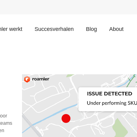
ler werkt
Succesverhalen
Blog
About
oor
 teams
en