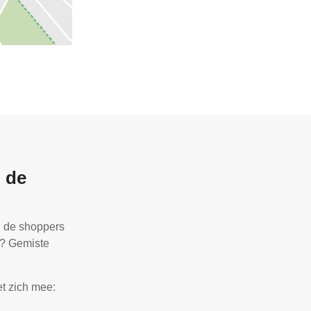
 de
n de shoppers
n? Gemiste
t zich mee: