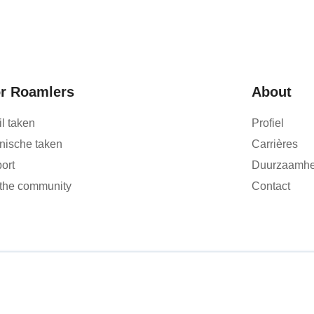
r Roamlers
About
il taken
Profiel
nische taken
Carrières
ort
Duurzaamhe
 the community
Contact