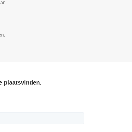
van
en.
e plaatsvinden.