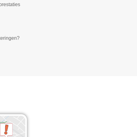
prestaties
teringen?