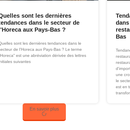
Quelles sont les dernières
Tend
tendances dans le secteur de
dans 
l'Horeca aux Pays-Bas ?
resta
Bas
Quelles sont les dernières tendances dans le
secteur de l'Horeca aux Pays-Bas ? Le terme
Tendanc
"Horeca" est une abréviation dérivée des lettres
restaur
initiales suivantes
restaur
d'impor
une cro
le sect
est en 
transfo
En savoir plus