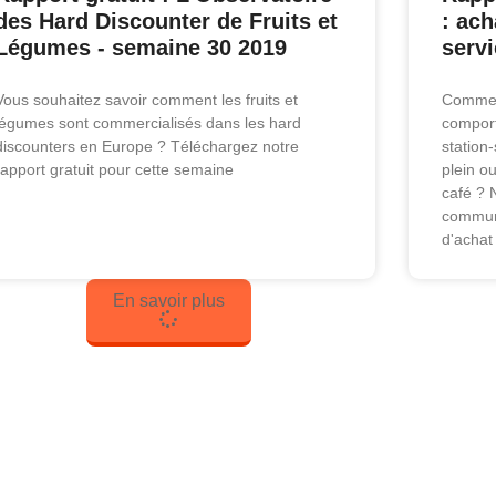
des Hard Discounter de Fruits et
: ach
Légumes - semaine 30 2019
servi
Vous souhaitez savoir comment les fruits et
Commen
légumes sont commercialisés dans les hard
comport
discounters en Europe ? Téléchargez notre
station-
rapport gratuit pour cette semaine
plein ou
café ? 
communa
d'achat 
En savoir plus