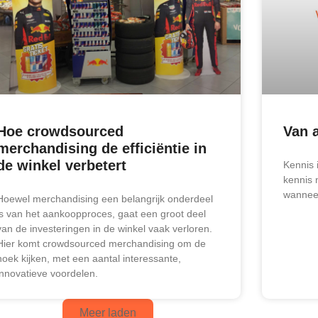
Hoe crowdsourced
Van a
merchandising de efficiëntie in
de winkel verbetert
Kennis 
kennis 
wanneer
Hoewel merchandising een belangrijk onderdeel
is van het aankoopproces, gaat een groot deel
van de investeringen in de winkel vaak verloren.
Hier komt crowdsourced merchandising om de
hoek kijken, met een aantal interessante,
innovatieve voordelen.
Meer laden