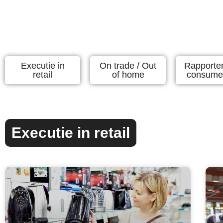
Executie in
On trade / Out
Rapporte
retail
of home
consume
Executie in retail