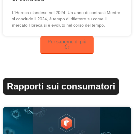
L'Horeca olandese nel 2024: Un anno di contrasti Mentre
si conclude il 2024, è tempo di riflettere su come il
mercato Horeca si è evoluto nel corso del tempo.
Per saperne di più
Rapporti sui consumatori