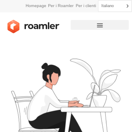
Homepage
Per i Roamler
Per i clienti
Italiano
Come funziona Roamler