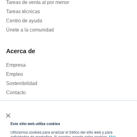
Tareas de venta al por menor
Tareas técnicas
Centro de ayuda
Únete a la comunidad
Acerca de
Empresa
Empleo
Sostenibilidad
Contacto
×
Utilizamos cookies para analizar el tráfico de nuestra página
web y mejorar tu experiencia. Al hacer clic en «Aceptar», das tu
Este sitio web utiliza cookies
consentimiento para el uso de cookies.
© 2026 – Roamler .V.
Términos y condiciones
Política de
Utilizamos cookies para analizar el tráfico del sitio web y para
actividades de marketing. Al aceptar, acepta estas cookies.
Más