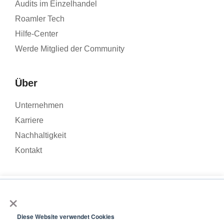
Audits im Einzelhandel
Roamler Tech
Hilfe-Center
Werde Mitglied der Community
Über
Unternehmen
Karriere
Nachhaltigkeit
Kontakt
×
Wir verwenden Cookies, um den Traffic auf unserer Website zu
analysieren und Ihr Nutzererlebnis zu verbessern. Wenn Sie auf
© 2026 – Roamler .V.
Allgemeine
„Akzeptieren“ klicken, stimmen Sie der Verwendung von
Diese Website verwendet Cookies