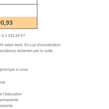
r à 3 243,44 €?
cht zeker bent. En cas d'exonération
orations) restantes par la suite.
 principal si vous
ante
e l’éducation
 permanente
rmanente