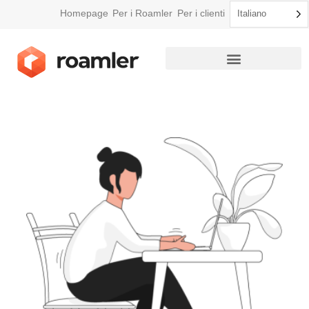
Homepage
Per i Roamler
Per i clienti
Italiano
Come funziona Roamler