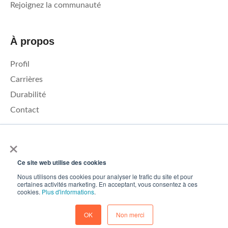
Rejoignez la communauté
À propos
Profil
Carrières
Durabilité
Contact
×
Nous utilisons des cookies pour analyser le trafic sur notre site
web et améliorer votre expérience. En cliquant sur « Accepter »,
Ce site web utilise des cookies
vous consentez à l'utilisation de cookies.
© 2026 – Roamler .V.
Conditions générales
Politique de
Nous utilisons des cookies pour analyser le trafic du site et pour
certaines activités marketing. En acceptant, vous consentez à ces
confidentialité
ISO 45001
ISO 27001
Accepter
cookies.
Plus d'informations
.
Préférences en matière de cookies
Baisse
OK
Non merci