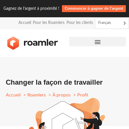
Gagnez de l'argent à proximité !
Commencer à gagner de l'argent
Accueil
Pour les Roamlers
Pour les clients
Français
Missions Roamler Tech
Changer la façon de travailler
Accueil
Roamlers
À propos
Profil