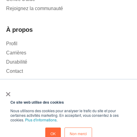
Rejoignez la communauté
À propos
Profil
Carrières
Durabilité
Contact
×
Nous utilisons des cookies pour analyser le trafic sur notre site
web et améliorer votre expérience. En cliquant sur « Accepter »,
Ce site web utilise des cookies
vous consentez à l'utilisation de cookies.
© 2026 – Roamler .V.
Conditions générales
Politique de
Nous utilisons des cookies pour analyser le trafic du site et pour
certaines activités marketing. En acceptant, vous consentez à ces
confidentialité
ISO 45001
ISO 27001
Accepter
cookies.
Plus d'informations
.
Préférences en matière de cookies
Baisse
OK
Non merci