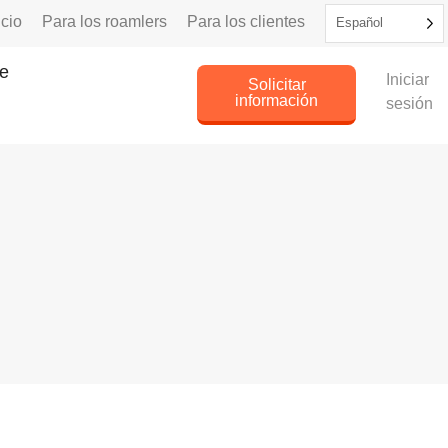
icio
Para los roamlers
Para los clientes
Español
e
Iniciar
Solicitar
información
sesión