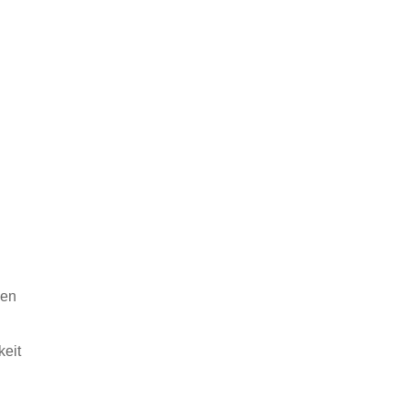
men
keit