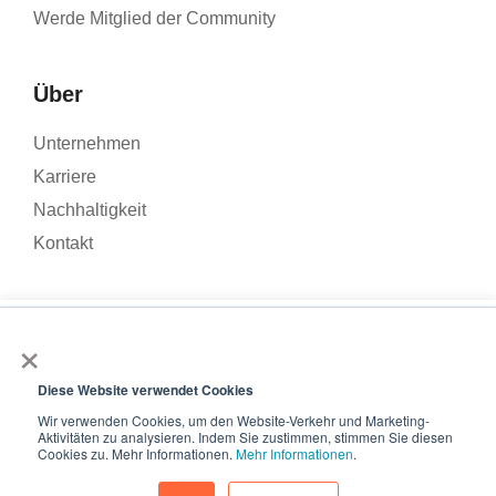
Werde Mitglied der Community
Über
Unternehmen
Karriere
Nachhaltigkeit
Kontakt
×
Wir verwenden Cookies, um den Traffic auf unserer Website zu
analysieren und Ihr Nutzererlebnis zu verbessern. Wenn Sie auf
© 2026 – Roamler .V.
Allgemeine
„Akzeptieren“ klicken, stimmen Sie der Verwendung von
Diese Website verwendet Cookies
Geschäftsbedingungen
Datenschutzbestimmungen
ISO
Cookies zu.
Wir verwenden Cookies, um den Website-Verkehr und Marketing-
45001
ISO 27001
Aktivitäten zu analysieren. Indem Sie zustimmen, stimmen Sie diesen
Akzeptieren
Cookies zu. Mehr Informationen.
Mehr Informationen
.