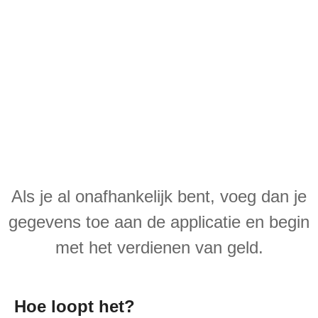
NOUVEAU : depuis le 19 septembre
2023, recevez + 50% sur chaque
mission validée en étant PRO sur
Roamler
Als je al onafhankelijk bent, voeg dan je
gegevens toe aan de applicatie en begin
met het verdienen van geld.
Hoe loopt het?