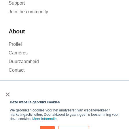
Support
Join the community
About
Profiel
Carrières
Duurzaamheid
Contact
×
We gebruiken cookies om het verkeer op onze website te
analyseren en uw ervaring te verbeteren. Door op ‘Accepteren’
Deze website gebruikt cookies
© 2026 – Roamler .V.
Terms and Conditions
Privacy
te klikken, stemt u in met het gebruik van cookies.
We gebruiken cookies voor het analyseren van websiteverkeer /
policy
ISO 45001
ISO 27001
marketingactiviteiten. Door akkoord te gaan, geeft u toestemming voor
Accepteren
deze cookies.
Meer informatie
.