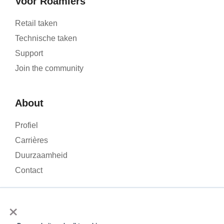
Voor Roamlers
Retail taken
Technische taken
Support
Join the community
About
Profiel
Carrières
Duurzaamheid
Contact
×
We gebruiken cookies om het verkeer op onze website te
analyseren en uw ervaring te verbeteren. Door op ‘Accepteren’