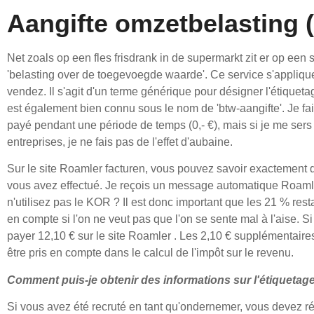
Aangifte omzetbelasting (
Net zoals op een fles frisdrank in de supermarkt zit er op een se
'belasting over de toegevoegde waarde'. Ce service s'appliqu
vendez. Il s'agit d'un terme générique pour désigner l'étiqueta
est également bien connu sous le nom de 'btw-aangifte'. Je fais 
payé pendant une période de temps (0,- €), mais si je me sers 
entreprises, je ne fais pas de l'effet d'aubaine.
Sur le site Roamler facturen, vous pouvez savoir exactement q
vous avez effectué. Je reçois un message automatique Roamler
n'utilisez pas le KOR ? Il est donc important que les 21 % rest
en compte si l'on ne veut pas que l'on se sente mal à l'aise. 
payer 12,10 € sur le site Roamler . Les 2,10 € supplémentaire
être pris en compte dans le calcul de l'impôt sur le revenu.
Comment puis-je obtenir des informations sur l'étiqueta
Si vous avez été recruté en tant qu'ondernemer, vous devez 