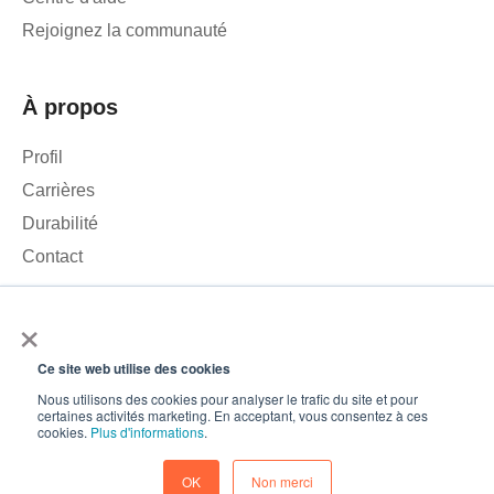
Rejoignez la communauté
À propos
Profil
Carrières
Durabilité
Contact
×
Nous utilisons des cookies pour analyser le trafic sur notre site
web et améliorer votre expérience. En cliquant sur « Accepter »,
Ce site web utilise des cookies
vous consentez à l'utilisation de cookies.
© 2026 – Roamler .V.
Conditions générales
Politique de
Nous utilisons des cookies pour analyser le trafic du site et pour
certaines activités marketing. En acceptant, vous consentez à ces
confidentialité
ISO 45001
ISO 27001
Accepter
cookies.
Plus d'informations
.
Préférences en matière de cookies
Baisse
OK
Non merci