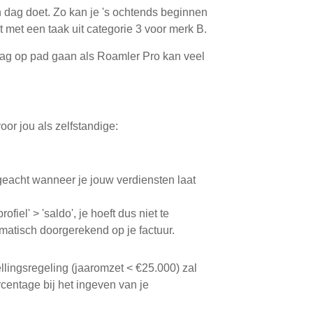
n dag doet. Zo kan je 's ochtends beginnen
t met een taak uit categorie 3 voor merk B.
 dag op pad gaan als Roamler Pro kan veel
or jou als zelfstandige:
eacht wanneer je jouw verdiensten laat
fiel' > 'saldo', je hoeft dus niet te
matisch doorgerekend op je factuur.
llingsregeling (jaaromzet < €25.000) zal
rcentage bij het ingeven van je