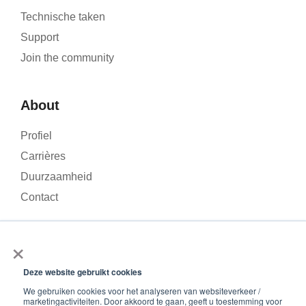
Technische taken
Support
Join the community
About
Profiel
Carrières
Duurzaamheid
Contact
×
We gebruiken cookies om het verkeer op onze website te
analyseren en uw ervaring te verbeteren. Door op ‘Accepteren’
Deze website gebruikt cookies
© 2026 – Roamler .V.
Terms and Conditions
Privacy
te klikken, stemt u in met het gebruik van cookies.
We gebruiken cookies voor het analyseren van websiteverkeer /
policy
ISO 45001
ISO 27001
marketingactiviteiten. Door akkoord te gaan, geeft u toestemming voor