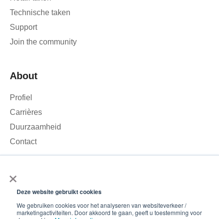
Technische taken
Support
Join the community
About
Profiel
Carrières
Duurzaamheid
Contact
×
We gebruiken cookies om het verkeer op onze website te
analyseren en uw ervaring te verbeteren. Door op ‘Accepteren’
Deze website gebruikt cookies
te klikken, stemt u in met het gebruik van cookies.
© 2026 – Roamler .V.
Terms and Conditions
Privacy
We gebruiken cookies voor het analyseren van websiteverkeer /
marketingactiviteiten. Door akkoord te gaan, geeft u toestemming voor
policy
ISO 45001
ISO 27001
Accepteren