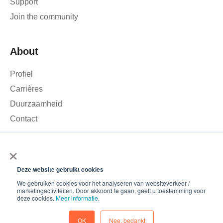
Support
Join the community
About
Profiel
Carrières
Duurzaamheid
Contact
×
We gebruiken cookies om het verkeer op onze website te
analyseren en uw ervaring te verbeteren. Door op ‘Accepteren’
Deze website gebruikt cookies
te klikken, stemt u in met het gebruik van cookies.
© 2026 – Roamler .V.
Terms and Conditions
Privacy
We gebruiken cookies voor het analyseren van websiteverkeer /
marketingactiviteiten. Door akkoord te gaan, geeft u toestemming voor
policy
ISO 45001
ISO 27001
Accepteren
deze cookies.
Meer informatie
.
Cookievoorkeuren
Afname
OK
Nee, bedankt