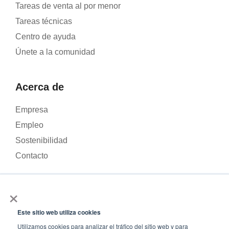
Tareas de venta al por menor
Tareas técnicas
Centro de ayuda
Únete a la comunidad
Acerca de
Empresa
Empleo
Sostenibilidad
Contacto
×
Utilizamos cookies para analizar el tráfico de nuestra página
web y mejorar tu experiencia. Al hacer clic en «Aceptar», das tu
Este sitio web utiliza cookies
© 2026 – Roamler .V.
Términos y condiciones
Política
consentimiento para el uso de cookies.
Utilizamos cookies para analizar el tráfico del sitio web y para