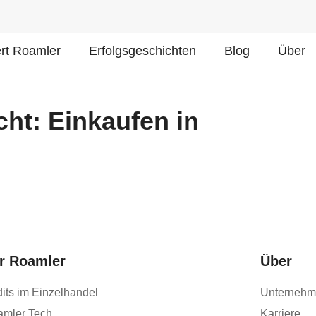
ert Roamler
Erfolgsgeschichten
Blog
Über
ht: Einkaufen in
r Roamler
Über
its im Einzelhandel
Unterneh
amler Tech
Karriere