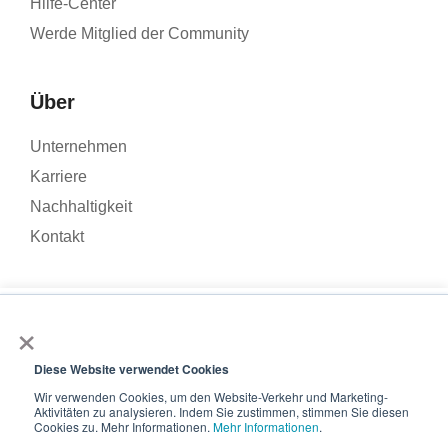
Hilfe-Center
Werde Mitglied der Community
Über
Unternehmen
Karriere
Nachhaltigkeit
Kontakt
×
Wir verwenden Cookies, um den Traffic auf unserer Website zu
analysieren und Ihr Nutzererlebnis zu verbessern. Wenn Sie auf
© 2026 – Roamler .V.
Allgemeine
„Akzeptieren“ klicken, stimmen Sie der Verwendung von
Diese Website verwendet Cookies
Geschäftsbedingungen
Datenschutzbestimmungen
ISO
Cookies zu.
Wir verwenden Cookies, um den Website-Verkehr und Marketing-
45001
ISO 27001
Aktivitäten zu analysieren. Indem Sie zustimmen, stimmen Sie diesen
Akzeptieren
Cookies zu. Mehr Informationen.
Mehr Informationen
.