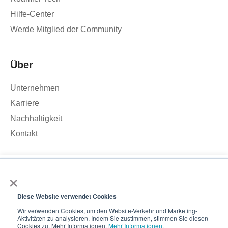
Hilfe-Center
Werde Mitglied der Community
Über
Unternehmen
Karriere
Nachhaltigkeit
Kontakt
×
Wir verwenden Cookies, um den Traffic auf unserer Website zu
analysieren und Ihr Nutzererlebnis zu verbessern. Wenn Sie auf
„Akzeptieren“ klicken, stimmen Sie der Verwendung von
Diese Website verwendet Cookies
© 2026 – Roamler .V.
Allgemeine
Cookies zu.
Geschäftsbedingungen
Datenschutzbestimmungen
ISO
Wir verwenden Cookies, um den Website-Verkehr und Marketing-
Aktivitäten zu analysieren. Indem Sie zustimmen, stimmen Sie diesen
45001
ISO 27001
Akzeptieren
Cookies zu. Mehr Informationen.
Mehr Informationen
.