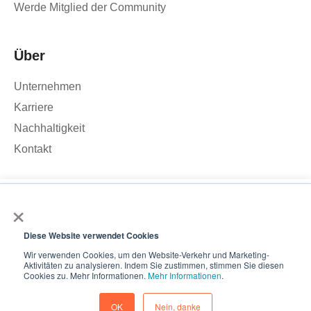
Werde Mitglied der Community
Über
Unternehmen
Karriere
Nachhaltigkeit
Kontakt
×
Wir verwenden Cookies, um den Traffic auf unserer Website zu
analysieren und Ihr Nutzererlebnis zu verbessern. Wenn Sie auf
„Akzeptieren“ klicken, stimmen Sie der Verwendung von
Diese Website verwendet Cookies
© 2026 – Roamler .V.
Allgemeine
Cookies zu.
Geschäftsbedingungen
Datenschutzbestimmungen
ISO
Wir verwenden Cookies, um den Website-Verkehr und Marketing-
Aktivitäten zu analysieren. Indem Sie zustimmen, stimmen Sie diesen
45001
ISO 27001
Akzeptieren
Cookies zu. Mehr Informationen.
Mehr Informationen
.
Cookie-Einstellungen
Rückgang
OK
Nein, danke