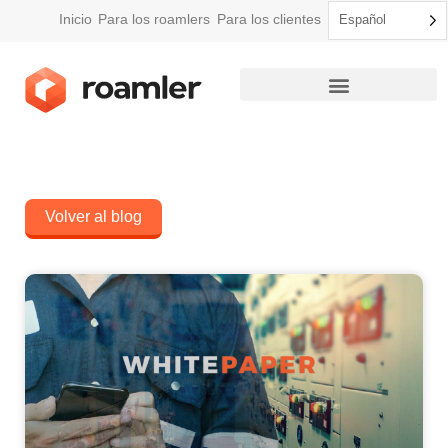
Inicio
Para los roamlers
Para los clientes
Español
Cómo funciona Roamler
Volver al blog