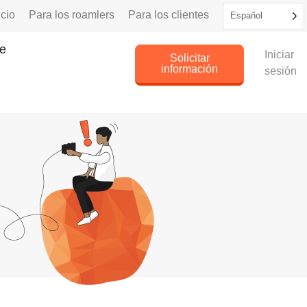
icio
Para los roamlers
Para los clientes
Español
e
Iniciar
Solicitar
información
sesión