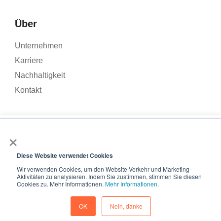
Über
Unternehmen
Karriere
Nachhaltigkeit
Kontakt
×
Wir verwenden Cookies, um den Traffic auf unserer Website zu
analysieren und Ihr Nutzererlebnis zu verbessern. Wenn Sie auf
© 2026 – Roamler .V.
Allgemeine
„Akzeptieren“ klicken, stimmen Sie der Verwendung von
Diese Website verwendet Cookies
Geschäftsbedingungen
Datenschutzbestimmungen
ISO
Cookies zu.
Wir verwenden Cookies, um den Website-Verkehr und Marketing-
45001
ISO 27001
Aktivitäten zu analysieren. Indem Sie zustimmen, stimmen Sie diesen
Akzeptieren
Cookies zu. Mehr Informationen.
Mehr Informationen
.
Cookie-Einstellungen
Rückgang
OK
Nein, danke