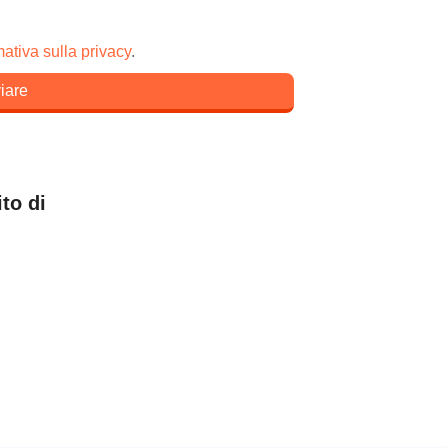
mativa sulla privacy
.
viare
to di