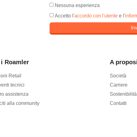
Nessuna esperienza
Accetto l'
accordo con l'utente
e l'
infor
In
 i Roamler
A proposi
ioni Retail
Società
venti tecnici
Carriere
ro assistenza
Sostenibilità
citi alla community
Contatti